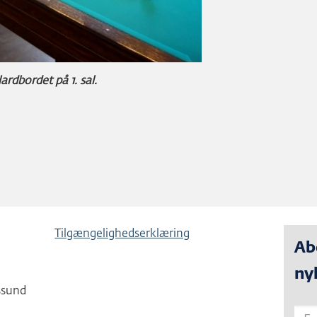
rdbordet på 1. sal.
Tilgængelighedserklæring
Ab
ny
ssund