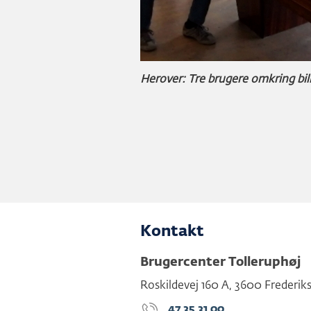
Herover: Tre brugere omkring billa
Kontakt
Brugercenter Tolleruphøj
Roskildevej 160 A
,
3600
Frederik
47 35 31 00