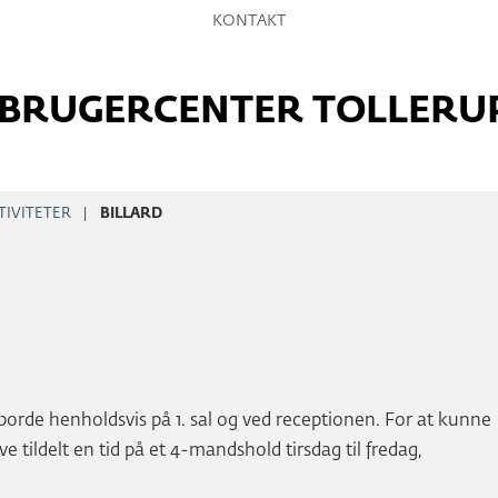
Hop
KONTAKT
til
sidens
BRUGERCENTER TOLLERU
indhold
TIVITETER
BILLARD
2 borde henholdsvis på 1. sal og ved receptionen. For at kunne
ve tildelt en tid på et 4-mandshold tirsdag til fredag,